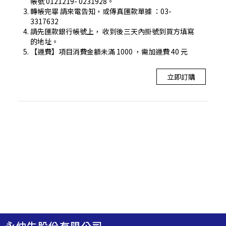
帳號 0121219- 0231928。
轉帳完畢 請來電告知，或傳真匯款單據 ：03-
3317632
請先匯款銀行帳號上， 收到後三天內掛號到買方填寫
的地址。
【運費】項目消費金額未滿 1000 ，需加運費 40 元
立即訂購
永仲生股份有限公司