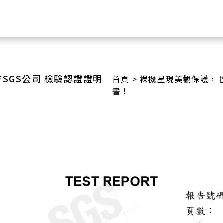
SGS公司 檢驗認證證明
首頁
>
裸機呈現美觀保護， 
書！